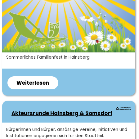
Kurzbeschreibung
Sommerliches Familienfest in Hainsberg
Weiterlesen
über
Hainsberger
Sommer-
und
Akteursrunde Hainsberg & Somsdorf
Parkfest
Kurzbeschreibung
Bürgerinnen und Bürger, ansässige Vereine, Initiativen und
Institutionen engagieren sich für den Stadtteil.