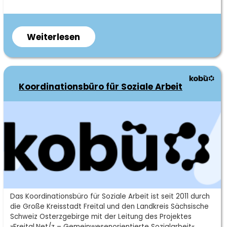
Weiterlesen
über
Akteursrunde
Hainsberg
&
Koordinationsbüro für Soziale Arbeit
Somsdorf
Kurzbeschreibung
Das Koordinationsbüro für Soziale Arbeit ist seit 2011 durch
die Große Kreisstadt Freital und den Landkreis Sächsische
Schweiz Osterzgebirge mit der Leitung des Projektes
»Freital.Net/z – Gemeinwesenorientierte Sozialarbeit«