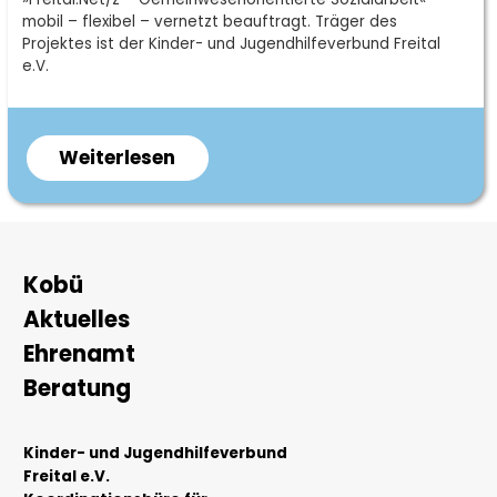
mobil – flexibel – vernetzt beauftragt. Träger des
Projektes ist der Kinder- und Jugendhilfeverbund Freital
e.V.
Weiterlesen
über
Koordinationsbüro
für
Soziale
Arbeit
Hauptnavigation
Kobü
Aktuelles
Ehrenamt
Beratung
Kinder- und Jugendhilfeverbund
Freital e.V.