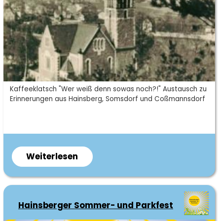
Kurzbeschreibung
Kaffeeklatsch "Wer weiß denn sowas noch?!" Austausch zu
Erinnerungen aus Hainsberg, Somsdorf und Coßmannsdorf
Weiterlesen
über
Hainsberger
Kaffeeklatsch
Hainsberger Sommer- und Parkfest