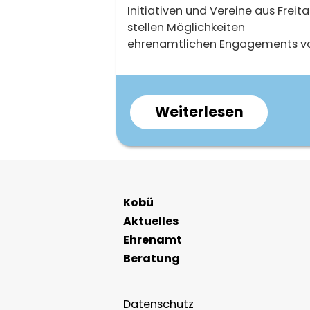
ein!
Kurzbeschreibung
Initiativen und Vereine aus Freita
stellen Möglichkeiten
ehrenamtlichen Engagements vo
Weiterlesen
über
Ehrenam
Freital
Hauptnavigation
Kobü
Aktuelles
Ehrenamt
Beratung
Datenschutz