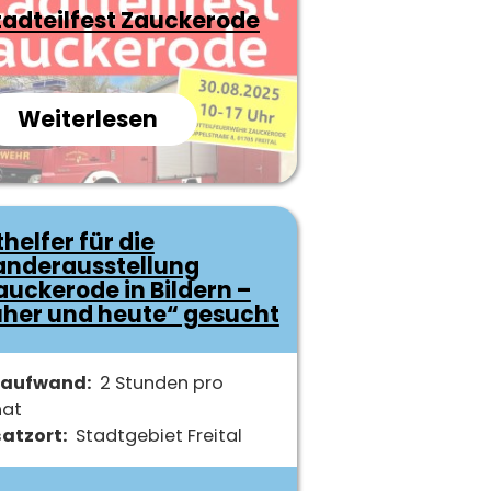
tadteilfest Zauckerode
Weiterlesen
über
Stadteilfest
Zauckerode
thelfer für die
nderausstellung
auckerode in Bildern –
üher und heute“ gesucht
taufwand
2 Stunden pro
at
satzort
Stadtgebiet Freital