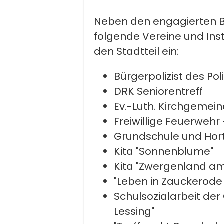
Neben den engagierten B
folgende Vereine und Inst
den Stadtteil ein:
Bürgerpolizist des Pol
DRK Seniorentreff
Ev.-Luth. Kirchgemein
Freiwillige Feuerweh
Grundschule und Hort
Kita "Sonnenblume"
Kita "Zwergenland am
"Leben in Zauckerode 
Schulsozialarbeit de
Lessing"