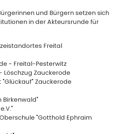
ürgerinnen und Bürgern setzen sich
itutionen in der Akteursrunde für
izeistandortes Freital
de - Freital-Pesterwitz
r - Löschzug Zauckerode
 "Glückauf" Zauckerode
 Birkenwald"
e.V."
r Oberschule "Gotthold Ephraim