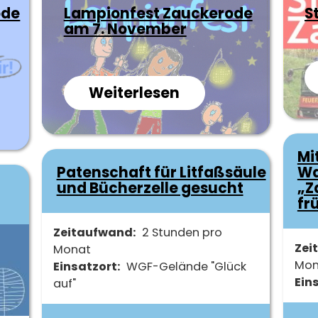
ode
Lampionfest Zauckerode
S
am 7. November
Weiterlesen
über
Lampionfest
runde
Zauckerode
rode
am
Mi
Patenschaft für Litfaßsäule
Wa
7.
und Bücherzelle gesucht
„Z
November
fr
Zeitaufwand
2 Stunden pro
Zei
Monat
Mon
Einsatzort
WGF-Gelände "Glück
Ein
auf"
sch