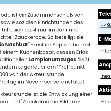
Tel
rode ist ein Zusammenschluß von
sowie sozialen Einrichtungen des
+49
 trifft sich ca. 4 mal im Jahr und
dtteil Zauckerode. So beteiligt sie
E-Ma
lo Nachbar"
-Fest im September mit
info
d einem Kuchenbasar, dessen Erlös
aditionellen
Lampionumzuges
fließt.
Ansp
endem Lagerfeuer am "Treffpunkt
2008 von der Akteursrunde
Ine
reitag im November veranstaltet.
Akti
Akteursrunde ist die Entwicklung einer
Ehr
m Titel "Zauckerode in Bildern -