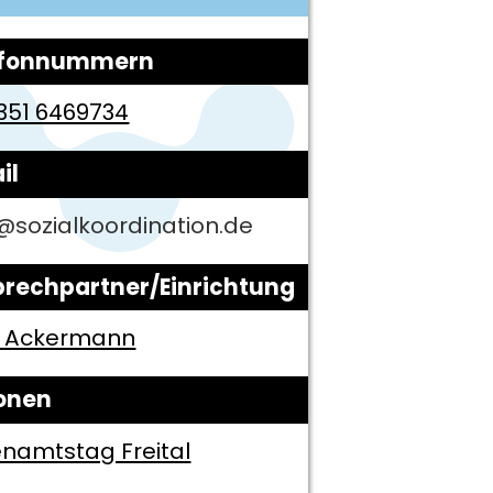
efonnummern
351 6469734
il
@sozialkoordination.de
rechpartner/Einrichtung
s Ackermann
onen
enamtstag Freital