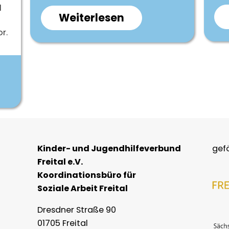
l
Weiterlesen
über
Patenschaft
r.
für
Litfaßsäule
und
Bücherzelle
tstag
gesucht
Kinder- und Jugendhilfeverbund
gef
Freital e.V.
Koordinationsbüro für
Soziale Arbeit Freital
Dresdner Straße 90
01705 Freital