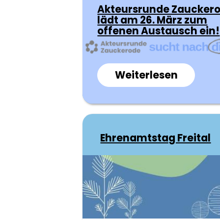
Akteursrunde Zaucker
lädt am 26. März zum
offenen Austausch ein!
Weiterlesen
über
Akteurs
Zaucke
lädt
am
Ehrenamtstag Freital
26.
März
zum
offenen
Austau