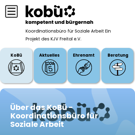
Direkt
zum
Inhalt
Koordinationsbüro für Soziale Arbeit Ein
Projekt des KJV Freital e.V.
KoBü
Aktuelles
Ehrenamt
Beratung
Über das KoBü -
Koordinationsbüro für
Soziale Arbeit