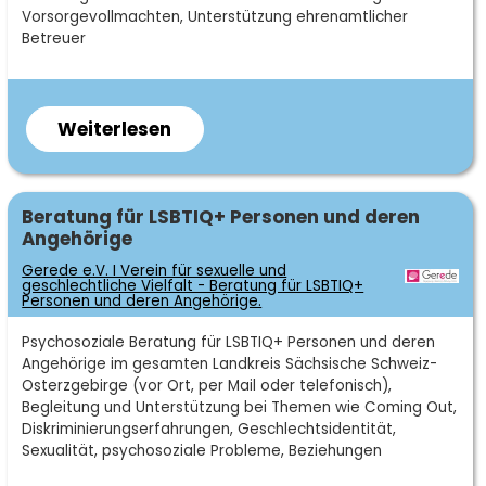
2026
Vorsorgevollmachten, Unterstützung ehrenamtlicher
Betreuer
Weiterlesen
über
Stiftung
Lebenshilfe
Sächsiche
Fachgebiet
Beratung für LSBTIQ+ Personen und deren
Angehörige
Schweiz-
Osterzgebirge
Gerede e.V. I Verein für sexuelle und
geschlechtliche Vielfalt - Beratung für LSBTIQ+
Personen und deren Angehörige.
Kurzbeschreibung
Psychosoziale Beratung für LSBTIQ+ Personen und deren
Angehörige im gesamten Landkreis Sächsische Schweiz-
Osterzgebirge (vor Ort, per Mail oder telefonisch),
Begleitung und Unterstützung bei Themen wie Coming Out,
Diskriminierungserfahrungen, Geschlechtsidentität,
Sexualität, psychosoziale Probleme, Beziehungen