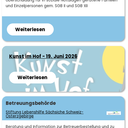
Überschuldung für in soziale Notalagen geratene Familien
und Einzelpersonen gem. SGB II und SGB XII
Weiterlesen
über
Bürgerhilfe
Sachsen
e.V.
Kunst im Hof - 19. Juni 2026
Weiterlesen
über
Kunst
im
Hof
Fachgebiet
Betreuungsbehörde
-
Stiftung Lebenshilfe Sächsiche Schweiz-
19.
Osterzgebirge
Juni
Kurzbeschreibung
Beratung und Information zur Betreuerbestellung und zu