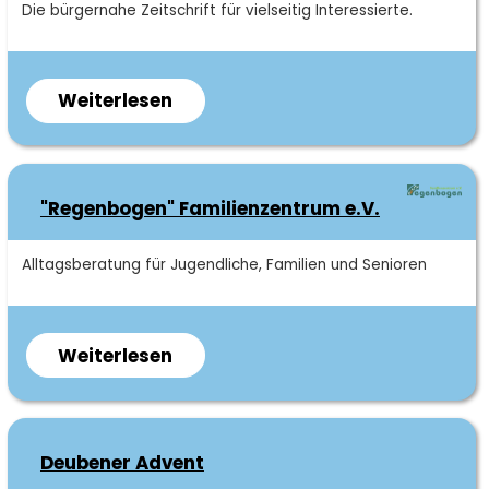
Kurzbeschreibung
Die bürgernahe Zeitschrift für vielseitig Interessierte.
deren
Angehörige.
Weiterlesen
über
Stadtteilzeitung
"Neues
aus
"Regenbogen" Familienzentrum e.V.
Hainsberg"
Kurzbeschreibung
Alltagsberatung für Jugendliche, Familien und Senioren
Weiterlesen
über
"Regenbogen"
Familienzentrum
e.V.
Deubener Advent