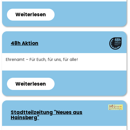
Weiterlesen
über
Gerede
e.V.
I
48h Aktion
Verein
für
sexuelle
Kurzbeschreibung
Ehrenamt – Für Euch, für uns, für alle!
und
geschlechtliche
Vielfalt
Weiterlesen
über
-
48h
Beratung
Aktion
für
Stadtteilzeitung "Neues aus
LSBTIQ+
Hainsberg"
Personen
und