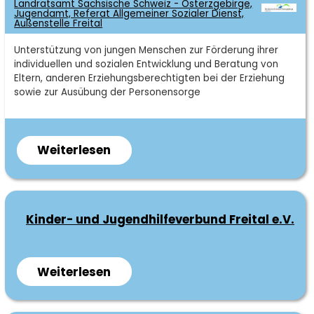
Begleitung der 5 ehrenamtlichen
Landratsamt Sächsische Schweiz - Osterzgebirge,
Jugendamt, Referat Allgemeiner Sozialer Dienst,
Akteursrunden Zauckerode,
Außenstelle Freital
Niederhäslich, Deuben, Potschappel und
Kurzbeschreibung
Unterstützung von jungen Menschen zur Förderung ihrer
Hainsberg
individuellen und sozialen Entwicklung und Beratung von
Beratung von Vereinen und Initiativen zu
Eltern, anderen Erziehungsberechtigten bei der Erziehung
Fragen rund ums Ehrenamt
sowie zur Ausübung der Personensorge
Begleitung und Unterstützung von
gemeinwesenorientierten Projektideen
Weiterlesen
über
Umsetzung gemeinwesenorientierter
Landratsamt
Projekte
Sächsische
Schweiz
Ehrenamtstag
Kinder- und Jugendhilfeverbund Freital e.V.
-
48h Aktion
Osterzgebirge,
Würdigung ehrenamtlichen
Jugendamt,
Engagements
Weiterlesen
über
Referat
Kinder-
Koordination, Planung und
Allgemeiner
und