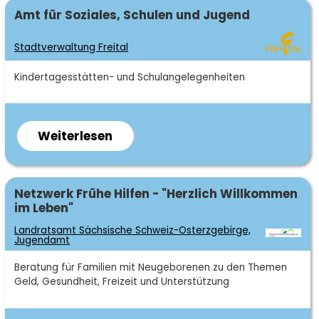
Sozialer
Vernetzung sozialer Arbeit
Jugendhilfeverbund
Fachgebiet
Amt für Soziales, Schulen und Jugend
Dienst,
Freital
Initiierung und Begleitung thematischer
Außenstelle
Stadtverwaltung Freital
e.V.
Netzwerke
Freital
gemeinwesenorientierte Sozialarbeit in
Kurzbeschreibung
Kindertagesstätten- und Schulangelegenheiten
den Orts-/ Stadtteilen
Weiterlesen
über
Zur persönlichen Beratung oder bei
Fragen können Sie sich bei uns melden
Stadtverwaltung
oder unser
Kontaktformular
benutzen:
Freital
Fachgebiet
Netzwerk Frühe Hilfen - "Herzlich Willkommen
im Leben"
0351. 6469734
Landratsamt Sächsische Schweiz-Osterzgebirge,
Jugendamt
info@sozialkoordination.de
Kurzbeschreibung
Beratung für Familien mit Neugeborenen zu den Themen
Geld, Gesundheit, Freizeit und Unterstützung
Dresdner Straße 90, 01705
Freital