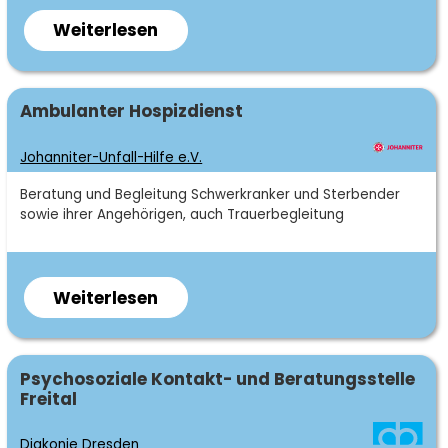
Dienstag 14 bis 18 Uhr
Weiterlesen
über
Donnerstag 10 bis 12 Uhr
Landratsamt
Sächsische
gerne auch nach Vereinbarung
Schweiz-
Fachgebiet
Ambulanter Hospizdienst
Osterzgebirge,
Johanniter-Unfall-Hilfe e.V.
Jugendamt
Kurzbeschreibung
Beratung und Begleitung Schwerkranker und Sterbender
Team:
sowie ihrer Angehörigen, auch Trauerbegleitung
Ines Ackermann
Jessica Mühlbach
Weiterlesen
über
Johanniter-
Rico Hanke
Unfall-
Hilfe
Fachgebiet
Psychosoziale Kontakt- und Beratungsstelle
Freital
e.V.
Diakonie Dresden