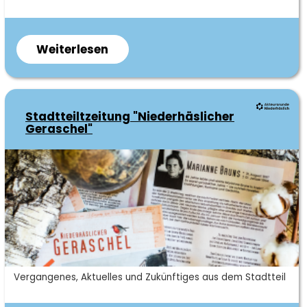
Weiterlesen
über
Deubener
Stadtteilfest
"Kunst
Stadtteiltzeitung "Niederhäslicher
im
Geraschel"
Hof"
Kurzbeschreibung
Vergangenes, Aktuelles und Zukünftiges aus dem Stadtteil