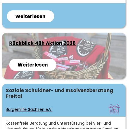
Weiterlesen
über
Diakonisches
Werk
im
Rückblick 48h Aktion 2026
Kirchenbezirk
e.V.
Weiterlesen
über
Rückblick
48h
Aktion
Fachgebiet
Soziale Schuldner- und Insolvenzberatung
2026
Freital
Bürgerhilfe Sachsen e.V.
Kurzbeschreibung
Kostenfreie Beratung und Unterstützung bei Vier- und