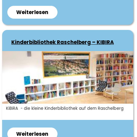
Weiterlesen
über
Stadtteiltzeitung
"Niederhäslicher
Geraschel"
Kinderbibliothek Raschelberg – KIBIRA
Kurzbeschreibung
KiBiRA - die kleine Kinderbibliothek auf dem Raschelberg
Weiterlesen
über