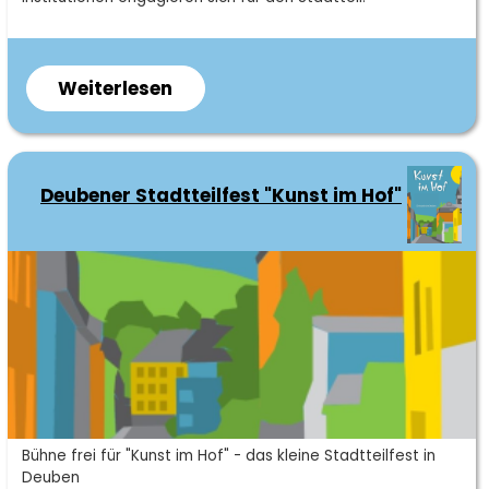
Weiterlesen
über
Akteursrunde
Hainsberg
&
Deubener Stadtteilfest "Kunst im Hof"
Somsdorf
Kurzbeschreibung
Bühne frei für "Kunst im Hof" - das kleine Stadtteilfest in
Deuben