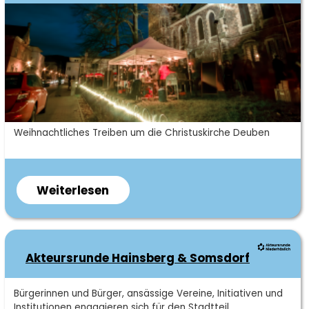
Kurzbeschreibung
Weihnachtliches Treiben um die Christuskirche Deuben
Weiterlesen
über
Deubener
Advent
Akteursrunde Hainsberg & Somsdorf
Kurzbeschreibung
Bürgerinnen und Bürger, ansässige Vereine, Initiativen und
Institutionen engagieren sich für den Stadtteil.