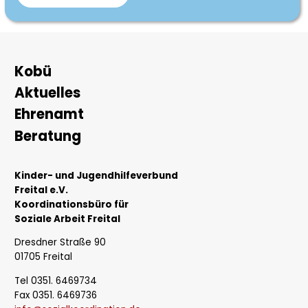
Kinderbibliothek
Raschelberg
–
KIBIRA
Hauptnavigation
Kobü
Aktuelles
Ehrenamt
Beratung
Kinder- und Jugendhilfeverbund
Freital e.V.
Koordinationsbüro für
Soziale Arbeit Freital
Dresdner Straße 90
01705 Freital
Tel 0351. 6469734
Fax 0351. 6469736