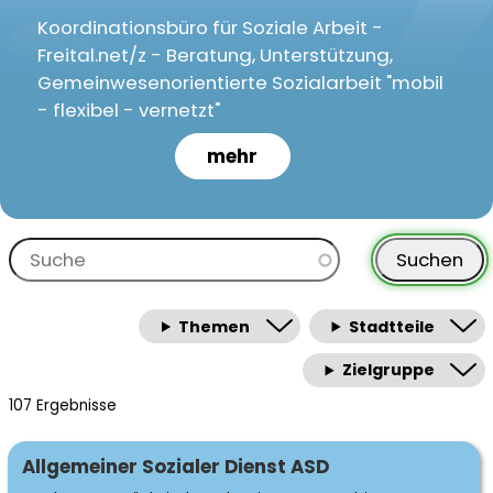
Koordinationsbüro für Soziale Arbeit -
Freital.net/z - Beratung, Unterstützung,
Gemeinwesenorientierte Sozialarbeit "mobil
- flexibel - vernetzt"
Orientierende Sozialberatung
mehr
Hinterfragung und Herausarbeitung der
Problemlagen
Orientierung bei der Suche nach
Unterstützungsangeboten
Information zu Hilfeleistungen
Themen
Stadtteile
Erarbeitung möglicher Lösungsschritte
Zielgruppe
Beratung und Begleitung
107 Ergebnisse
ehrenamtlichen Engagements in
Freital
Fachgebiet
Allgemeiner Sozialer Dienst ASD